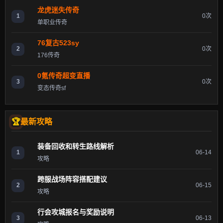
龙虎迷失传奇
1
0次
单职业传奇
76复古523sy
2
0次
176传奇
0氪传奇超变直播
3
0次
变态传奇sf
最新攻略
装备回收和转生路线解析
1
06-14
攻略
跨服战场阵容搭配建议
2
06-15
攻略
行会攻城报名与奖励说明
3
06-13