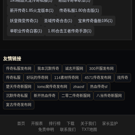
195精品火龙传奇私服(1)
易战传奇单职业(1)
新开传奇1.85火龙版本(1)
传奇私服1.80合击版(1)
妖皇微变传奇(1)
圣域传奇合击(1)
宝来传奇备胎195(1)
单职业传奇白客(1)
1.85合击王者传奇手游(1)
友情链接
传奇私服发布网
我本沉默传奇
诚志开服网
300开服发布网
传奇私服
好玩的传奇网
114素材传奇网
4571传奇发布网
找传奇
楚天传奇新服网
lomo窝传奇发布网
zhaosf
热血传奇sf
沉默传奇私服
新开热血传奇
二零二传奇新服网
八当传奇新服网
复古传奇发布网
首页
开服表
排行榜
下载
关于我们
家长监护
免责申明
联系我们
TXT地图