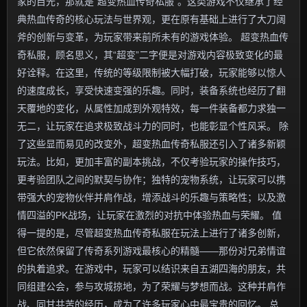
家的目光，那就是“超变热血传奇私服”。这类游戏不仅继承了经
典热血传奇的核心玩法与世界观，更在原有基础上进行了大刀阔
斧的创新与变革，为玩家带来前所未有的游戏体验。 超变热血传
奇私服，顾名思义，其“超变”二字便是对游戏内容极致变化的最
好诠释。在这里，传统的等级限制被大幅打破，玩家能够以惊人
的速度成长，享受快速变强的乐趣。同时，装备系统也经历了翻
天覆地的变化，从属性加成到外观特效，每一件装备都力求独一
无二，让玩家在追求极致战斗力的同时，也能彰显个性风采。 除
了这些显而易见的改变外，超变热血传奇私服还引入了诸多新颖
玩法。比如，更加丰富的副本挑战，不仅考验玩家的操作技巧，
更考验团队之间的默契与协作；独特的宠物系统，让玩家可以携
带强大的宠物伙伴并肩作战，增添战斗的乐趣与策略性；以及激
情四溢的PK战场，让玩家在激烈的对抗中体验热血与荣耀。 值
得一提的是，尽管超变热血传奇私服在玩法上进行了诸多创新，
但它依然保留了传奇系列游戏最核心的精髓——那份对兄弟情谊
的执着追求。在游戏中，玩家可以结识来自五湖四海的朋友，共
同组建公会，参与攻城掠地，为了荣耀与梦想而战。这种并肩作
战、同甘共苦的经历，成为了许多玩家心中最宝贵的回忆。 总