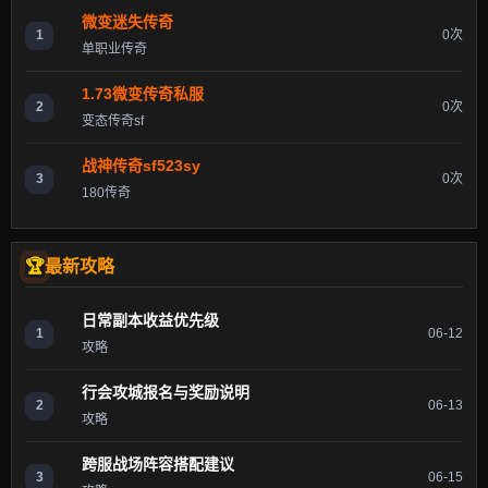
微变迷失传奇
1
0次
单职业传奇
1.73微变传奇私服
2
0次
变态传奇sf
战神传奇sf523sy
3
0次
180传奇
最新攻略
日常副本收益优先级
1
06-12
攻略
行会攻城报名与奖励说明
2
06-13
攻略
跨服战场阵容搭配建议
3
06-15