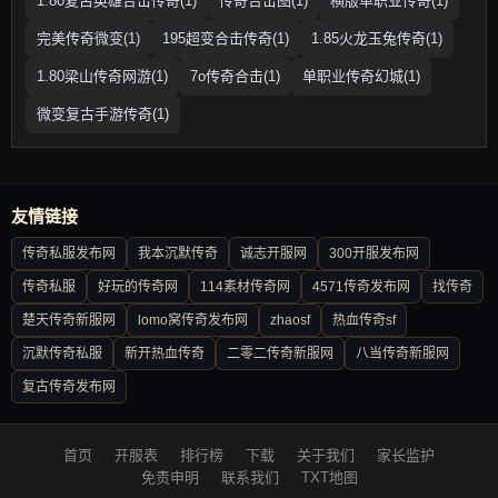
1.80复古英雄合击传奇(1)
传奇合击图(1)
横版单职业传奇(1)
完美传奇微变(1)
195超变合击传奇(1)
1.85火龙玉兔传奇(1)
1.80梁山传奇网游(1)
7o传奇合击(1)
单职业传奇幻城(1)
微变复古手游传奇(1)
友情链接
传奇私服发布网
我本沉默传奇
诚志开服网
300开服发布网
传奇私服
好玩的传奇网
114素材传奇网
4571传奇发布网
找传奇
楚天传奇新服网
lomo窝传奇发布网
zhaosf
热血传奇sf
沉默传奇私服
新开热血传奇
二零二传奇新服网
八当传奇新服网
复古传奇发布网
首页
开服表
排行榜
下载
关于我们
家长监护
免责申明
联系我们
TXT地图