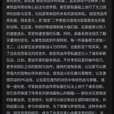
家的目光，那就是“超变热血传奇私服”。这类游戏不仅继承了经
典热血传奇的核心玩法与世界观，更在原有基础上进行了大刀阔
斧的创新与变革，为玩家带来前所未有的游戏体验。 超变热血传
奇私服，顾名思义，其“超变”二字便是对游戏内容极致变化的最
好诠释。在这里，传统的等级限制被大幅打破，玩家能够以惊人
的速度成长，享受快速变强的乐趣。同时，装备系统也经历了翻
天覆地的变化，从属性加成到外观特效，每一件装备都力求独一
无二，让玩家在追求极致战斗力的同时，也能彰显个性风采。 除
了这些显而易见的改变外，超变热血传奇私服还引入了诸多新颖
玩法。比如，更加丰富的副本挑战，不仅考验玩家的操作技巧，
更考验团队之间的默契与协作；独特的宠物系统，让玩家可以携
带强大的宠物伙伴并肩作战，增添战斗的乐趣与策略性；以及激
情四溢的PK战场，让玩家在激烈的对抗中体验热血与荣耀。 值
得一提的是，尽管超变热血传奇私服在玩法上进行了诸多创新，
但它依然保留了传奇系列游戏最核心的精髓——那份对兄弟情谊
的执着追求。在游戏中，玩家可以结识来自五湖四海的朋友，共
同组建公会，参与攻城掠地，为了荣耀与梦想而战。这种并肩作
战、同甘共苦的经历，成为了许多玩家心中最宝贵的回忆。 总