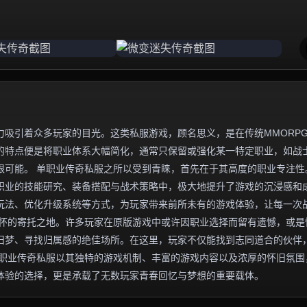
吸引着众多玩家的目光。这类私服游戏，顾名思义，是在传统MMORP
的特点便是将职业体系大幅简化，通常只保留或强化某一特定职业，如战
限可能。 单职业传奇私服之所以受到青睐，首先在于其高度的职业专注性
职业的技能研究、装备搭配与战术策略中，极大地提升了游戏的沉浸感和
玩法、优化升级系统等方式，为玩家带来前所未有的游戏体验，让每一次
情怀的寄托之地。许多玩家在原版游戏中或许因职业选择而留有遗憾，或是
旧梦、寻找归属感的绝佳场所。在这里，玩家不仅能找到志同道合的伙伴
单职业传奇私服以其独特的游戏机制、丰富的游戏内容以及浓厚的怀旧氛围
体验的选择，更是承载了无数玩家青春回忆与梦想的重要载体。