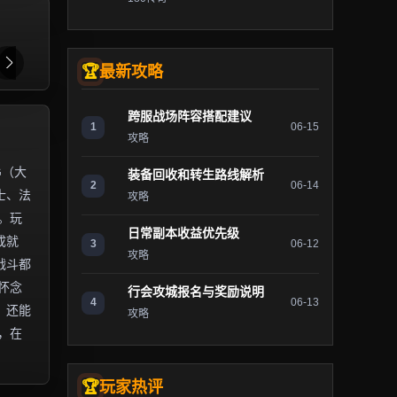
最新攻略
跨服战场阵容搭配建议
1
06-15
攻略
G（大
装备回收和转生路线解析
2
06-14
士、法
攻略
。玩
日常副本收益优先级
成就
3
06-12
攻略
战斗都
怀念
行会攻城报名与奖励说明
4
06-13
，还能
攻略
，在
玩家热评