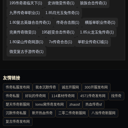
195传奇君临天下(1)
史诗微变传奇(1)
狼族合击传奇(1)
九界传奇单职业(1)
1.85月光玉兔传奇(1)
1.80复古英雄合击传奇(1)
传奇合击图(1)
横版单职业传奇(1)
完美传奇微变(1)
195超变合击传奇(1)
1.85火龙玉兔传奇(1)
1.80梁山传奇网游(1)
7o传奇合击(1)
单职业传奇幻城(1)
微变复古手游传奇(1)
友情链接
传奇私服发布网
我本沉默传奇
诚志开服网
300开服发布网
传奇私服
好玩的传奇网
114素材传奇网
4571传奇发布网
找传奇
楚天传奇新服网
lomo窝传奇发布网
zhaosf
热血传奇sf
沉默传奇私服
新开热血传奇
二零二传奇新服网
八当传奇新服网
复古传奇发布网