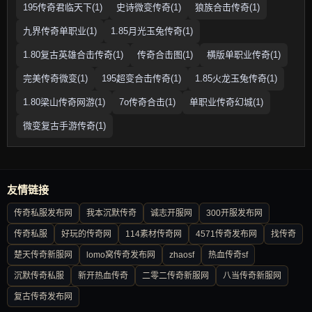
195传奇君临天下(1)
史诗微变传奇(1)
狼族合击传奇(1)
九界传奇单职业(1)
1.85月光玉兔传奇(1)
1.80复古英雄合击传奇(1)
传奇合击图(1)
横版单职业传奇(1)
完美传奇微变(1)
195超变合击传奇(1)
1.85火龙玉兔传奇(1)
1.80梁山传奇网游(1)
7o传奇合击(1)
单职业传奇幻城(1)
微变复古手游传奇(1)
友情链接
传奇私服发布网
我本沉默传奇
诚志开服网
300开服发布网
传奇私服
好玩的传奇网
114素材传奇网
4571传奇发布网
找传奇
楚天传奇新服网
lomo窝传奇发布网
zhaosf
热血传奇sf
沉默传奇私服
新开热血传奇
二零二传奇新服网
八当传奇新服网
复古传奇发布网