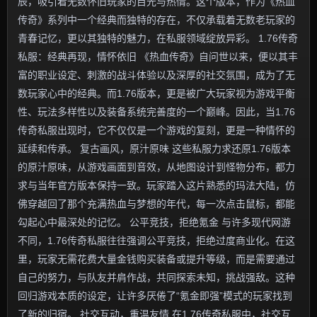
辰，吸引着无数怀旧玩家的目光与热情。这个版本，作为《热血
传奇》系列中一个经典而独特的存在，不仅承载着无数老玩家的
青春记忆，更以其独特的魅力，在私服领域绽放异彩。 1.76传奇
私服：经典再现，情怀依旧 《热血传奇》自问世以来，便以其丰
富的职业设定、刺激的战斗体验以及深厚的社交氛围，成为了无
数玩家心中的经典。而1.76版本，更是被广大玩家视为游戏平衡
性、玩法多样性以及装备系统完善度的一个巅峰。因此，当1.76
传奇私服出现时，它不仅仅是一个游戏的复刻，更是一种情怀的
延续和传承。 复古画风，原汁原味 这些私服力求还原1.76版本
的原汁原味，从游戏画面到音效，从地图设计到怪物分布，都力
求与当年官方版本保持一致。玩家踏入这片熟悉的玛法大陆，仿
佛穿越回了那个充满热血与梦想的年代，每一次点击鼠标，都能
勾起心中最深处的记忆。 公平竞技，拒绝氪金 与许多现代网游
不同，1.76传奇私服往往强调公平竞技，拒绝过度商业化。在这
里，玩家无需花费大量金钱购买装备或提升等级，而是需要通过
自己的努力，与队友并肩作战，共同探索未知，挑战强敌。这种
回归游戏本质的设定，让许多厌倦了“氪金即强”模式的玩家找到
了新的归宿。 社交互动，重温友情 在1.76传奇私服中，社交互