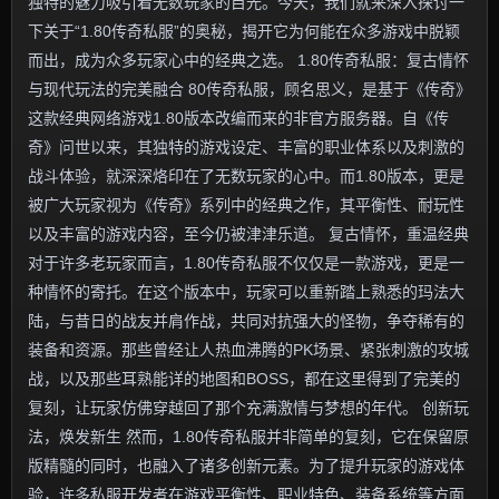
独特的魅力吸引着无数玩家的目光。今天，我们就来深入探讨一
下关于“1.80传奇私服”的奥秘，揭开它为何能在众多游戏中脱颖
而出，成为众多玩家心中的经典之选。 1.80传奇私服：复古情怀
与现代玩法的完美融合 80传奇私服，顾名思义，是基于《传奇》
这款经典网络游戏1.80版本改编而来的非官方服务器。自《传
奇》问世以来，其独特的游戏设定、丰富的职业体系以及刺激的
战斗体验，就深深烙印在了无数玩家的心中。而1.80版本，更是
被广大玩家视为《传奇》系列中的经典之作，其平衡性、耐玩性
以及丰富的游戏内容，至今仍被津津乐道。 复古情怀，重温经典
对于许多老玩家而言，1.80传奇私服不仅仅是一款游戏，更是一
种情怀的寄托。在这个版本中，玩家可以重新踏上熟悉的玛法大
陆，与昔日的战友并肩作战，共同对抗强大的怪物，争夺稀有的
装备和资源。那些曾经让人热血沸腾的PK场景、紧张刺激的攻城
战，以及那些耳熟能详的地图和BOSS，都在这里得到了完美的
复刻，让玩家仿佛穿越回了那个充满激情与梦想的年代。 创新玩
法，焕发新生 然而，1.80传奇私服并非简单的复刻，它在保留原
版精髓的同时，也融入了诸多创新元素。为了提升玩家的游戏体
验，许多私服开发者在游戏平衡性、职业特色、装备系统等方面