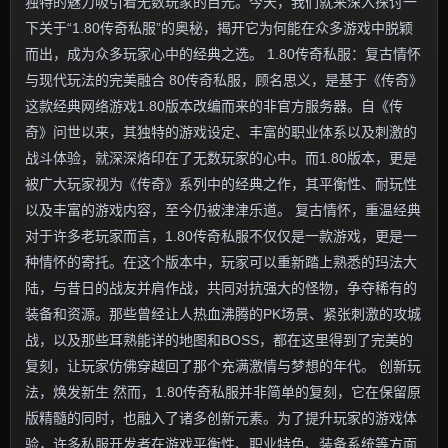
独特的魅力吸引着无数玩家的目光。今天，我们就来深入探讨一
下关于“1.80传奇私服”的奥秘，揭开它为何能在众多游戏中脱颖
而出，成为众多玩家心中的经典之选。 1.80传奇私服：复古情怀
与现代玩法的完美融合 80传奇私服，顾名思义，是基于《传奇》
这款经典网络游戏1.80版本改编而来的非官方服务器。自《传
奇》问世以来，其独特的游戏设定、丰富的职业体系以及刺激的
战斗体验，就深深烙印在了无数玩家的心中。而1.80版本，更是
被广大玩家视为《传奇》系列中的经典之作，其平衡性、耐玩性
以及丰富的游戏内容，至今仍被津津乐道。 复古情怀，重温经典
对于许多老玩家而言，1.80传奇私服不仅仅是一款游戏，更是一
种情怀的寄托。在这个版本中，玩家可以重新踏上熟悉的玛法大
陆，与昔日的战友并肩作战，共同对抗强大的怪物，争夺稀有的
装备和资源。那些曾经让人热血沸腾的PK场景、紧张刺激的攻城
战，以及那些耳熟能详的地图和BOSS，都在这里得到了完美的
复刻，让玩家仿佛穿越回了那个充满激情与梦想的年代。 创新玩
法，焕发新生 然而，1.80传奇私服并非简单的复刻，它在保留原
版精髓的同时，也融入了诸多创新元素。为了提升玩家的游戏体
验，许多私服开发者在游戏平衡性、职业特色、装备系统等方面