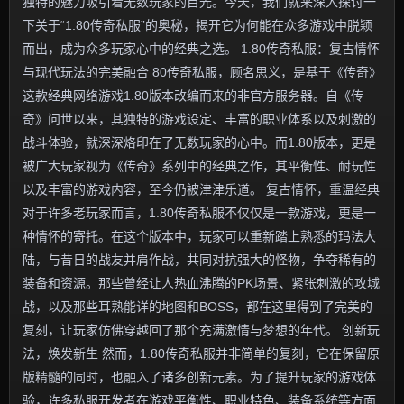
独特的魅力吸引着无数玩家的目光。今天，我们就来深入探讨一
下关于“1.80传奇私服”的奥秘，揭开它为何能在众多游戏中脱颖
而出，成为众多玩家心中的经典之选。 1.80传奇私服：复古情怀
与现代玩法的完美融合 80传奇私服，顾名思义，是基于《传奇》
这款经典网络游戏1.80版本改编而来的非官方服务器。自《传
奇》问世以来，其独特的游戏设定、丰富的职业体系以及刺激的
战斗体验，就深深烙印在了无数玩家的心中。而1.80版本，更是
被广大玩家视为《传奇》系列中的经典之作，其平衡性、耐玩性
以及丰富的游戏内容，至今仍被津津乐道。 复古情怀，重温经典
对于许多老玩家而言，1.80传奇私服不仅仅是一款游戏，更是一
种情怀的寄托。在这个版本中，玩家可以重新踏上熟悉的玛法大
陆，与昔日的战友并肩作战，共同对抗强大的怪物，争夺稀有的
装备和资源。那些曾经让人热血沸腾的PK场景、紧张刺激的攻城
战，以及那些耳熟能详的地图和BOSS，都在这里得到了完美的
复刻，让玩家仿佛穿越回了那个充满激情与梦想的年代。 创新玩
法，焕发新生 然而，1.80传奇私服并非简单的复刻，它在保留原
版精髓的同时，也融入了诸多创新元素。为了提升玩家的游戏体
验，许多私服开发者在游戏平衡性、职业特色、装备系统等方面