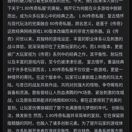
独特的魅力吸引着无数玩家的目光。今天，我们就来深入探讨一
下关于“1.80传奇私服”的奥秘，揭开它为何能在众多游戏中脱颖
而出，成为众多玩家心中的经典之选。 1.80传奇私服：复古情怀
与现代玩法的完美融合 80传奇私服，顾名思义，是基于《传奇》
这款经典网络游戏1.80版本改编而来的非官方服务器。自《传
奇》问世以来，其独特的游戏设定、丰富的职业体系以及刺激的
战斗体验，就深深烙印在了无数玩家的心中。而1.80版本，更是
被广大玩家视为《传奇》系列中的经典之作，其平衡性、耐玩性
以及丰富的游戏内容，至今仍被津津乐道。 复古情怀，重温经典
对于许多老玩家而言，1.80传奇私服不仅仅是一款游戏，更是一
种情怀的寄托。在这个版本中，玩家可以重新踏上熟悉的玛法大
陆，与昔日的战友并肩作战，共同对抗强大的怪物，争夺稀有的
装备和资源。那些曾经让人热血沸腾的PK场景、紧张刺激的攻城
战，以及那些耳熟能详的地图和BOSS，都在这里得到了完美的
复刻，让玩家仿佛穿越回了那个充满激情与梦想的年代。 创新玩
法，焕发新生 然而，1.80传奇私服并非简单的复刻，它在保留原
版精髓的同时，也融入了诸多创新元素。为了提升玩家的游戏体
验，许多私服开发者在游戏平衡性、职业特色、装备系统等方面