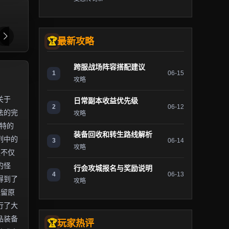
最新攻略
跨服战场阵容搭配建议
1
06-15
攻略
关于
日常副本收益优先级
2
06-12
法的完
攻略
独特的
装备回收和转生路线解析
列中的
3
06-14
攻略
服不仅
的怪
行会攻城报名与奖励说明
4
06-13
得到了
攻略
保留原
行了大
品装备
玩家热评