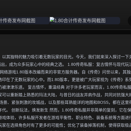
，以其独特的魅力吸引着无数玩家的目光。今天，我们就来深入探讨一下
而出，成为众多玩家心中的经典之选。 1.80传奇私服：复古情怀与现代玩
网络游戏1.80版本改编而来的非官方服务器。自《传奇》问世以来，其
印在了无数玩家的心中。而1.80版本，更是被广大玩家视为《传奇》系
被津津乐道。 复古情怀，重温经典 对于许多老玩家而言，1.80传奇私
家可以重新踏上熟悉的玛法大陆，与昔日的战友并肩作战，共同对抗强大
场景、紧张刺激的攻城战，以及那些耳熟能详的地图和BOSS，都在这里
代。 创新玩法，焕发新生 然而，1.80传奇私服并非简单的复刻，它在
游戏体验，许多私服开发者在游戏平衡性、职业特色、装备系统等方面进
玩家在选择角色时有了更多的可能性；优化了装备掉落机制，使得获取极