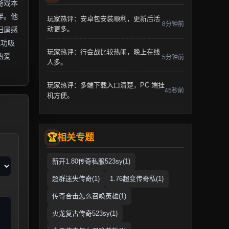
游戏本
伴。他
玩家热评：安卓包安装顺利，更新后活
8分钟前
动更多。
归属感
成功吸
玩家热评：行会战比较热闹，晚上在线
热爱
5分钟前
人多。
玩家热评：多端下载入口清楚，PC 端挂
45秒前
机方便。
相关专题
新开1.80传奇私服523sy(1)
超群迷失传奇(1)
1.76超变传奇私(1)
传奇合击怎么召唤英雄(1)
火龙复古传奇523sy(1)