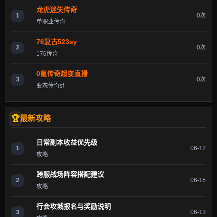
龙虎迷失传奇
1
0次
单职业传奇
76复古523sy
2
0次
176传奇
0氪传奇超变直播
3
0次
变态传奇sf
最新攻略
日常副本收益优先级
1
06-12
攻略
跨服战场阵容搭配建议
2
06-15
攻略
行会攻城报名与奖励说明
3
06-13