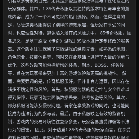
引着众多玩家的目光，尤其是那些追求极致体验与个性化设定的
玩家群体。其中，1.85传奇私服以其独特的版本特色与丰富的游
戏内容，成为了一个不可忽视的热门选择。然而，值得注意的
是，尽管这类私服提供了别样的游戏乐趣，但玩家在享受的同
时，也应理性对待，避免陷入潜在的风险之中。 85传奇私服，顾
名思义，是基于原版《传奇》游戏1.85版本进行定制修改的服务
器。这个版本往往保留了原版游戏的经典元素，如熟悉的地图、
角色职业、技能体系等，同时又在此基础上进行了大量的创新与
优化。这些改动可能包括新增的装备、副本、BOSS、任务线
等，旨在为玩家带来更加丰富的游戏体验和更高的挑战性。 然
而，需要强调的是，传奇私服虽好，但并非官方运营，因此存在
诸多不确定性和风险。首先，私服服务器的稳定性与安全性难以
得到保障，玩家可能会面临数据丢失、账号被盗等风险。其次，
部分私服可能涉及侵权问题，玩家在享受游戏的同时，也可能间
接成为违法行为的参与者。最后，由于私服缺乏有效的监管机
制，游戏内的交易环境往往复杂多变，玩家容易遭受诈骗等不法
行为的侵害。 因此，对于热爱1.85传奇私服的玩家而言，在享受
游戏乐趣的同时，更应保持理性与警惕。选择信誉良好的私服平