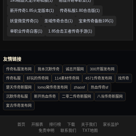
195精品火龙传奇私服(1)
易战传奇单职业(1)
新开传奇1.85火龙版本(1)
传奇私服1.80合击版(1)
妖皇微变传奇(1)
圣域传奇合击(1)
宝来传奇备胎195(1)
单职业传奇白客(1)
1.85合击王者传奇手游(1)
友情链接
传奇私服发布网
我本沉默传奇
诚志开服网
300开服发布网
传奇私服
好玩的传奇网
114素材传奇网
4571传奇发布网
找传奇
楚天传奇新服网
lomo窝传奇发布网
zhaosf
热血传奇sf
沉默传奇私服
新开热血传奇
二零二传奇新服网
八当传奇新服网
复古传奇发布网
首页
开服表
排行榜
下载
关于我们
家长监护
免责申明
联系我们
TXT地图