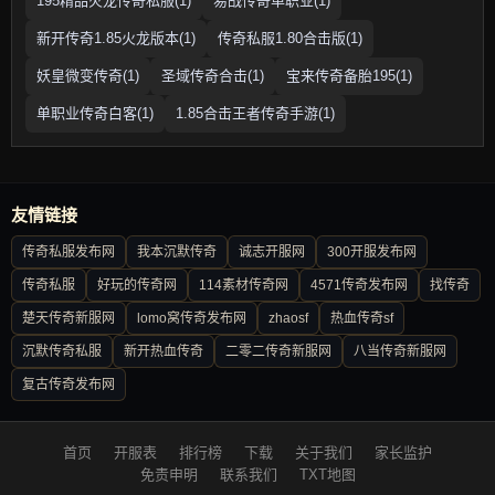
195精品火龙传奇私服(1)
易战传奇单职业(1)
新开传奇1.85火龙版本(1)
传奇私服1.80合击版(1)
妖皇微变传奇(1)
圣域传奇合击(1)
宝来传奇备胎195(1)
单职业传奇白客(1)
1.85合击王者传奇手游(1)
友情链接
传奇私服发布网
我本沉默传奇
诚志开服网
300开服发布网
传奇私服
好玩的传奇网
114素材传奇网
4571传奇发布网
找传奇
楚天传奇新服网
lomo窝传奇发布网
zhaosf
热血传奇sf
沉默传奇私服
新开热血传奇
二零二传奇新服网
八当传奇新服网
复古传奇发布网
首页
开服表
排行榜
下载
关于我们
家长监护
免责申明
联系我们
TXT地图