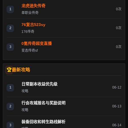
龙虎迷失传奇
1
0次
单职业传奇
76复古523sy
2
0次
176传奇
0氪传奇超变直播
3
0次
变态传奇sf
最新攻略
日常副本收益优先级
1
06-12
攻略
行会攻城报名与奖励说明
2
06-13
攻略
装备回收和转生路线解析
3
06-14