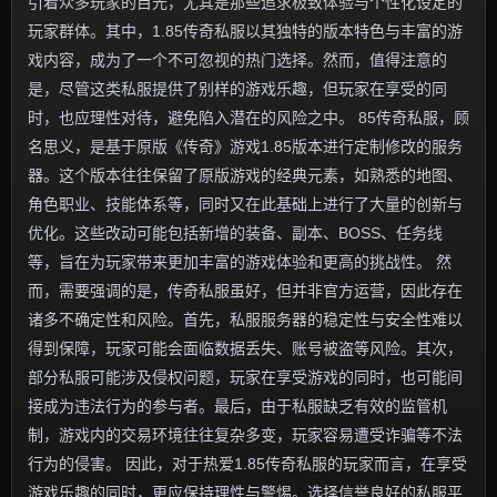
引着众多玩家的目光，尤其是那些追求极致体验与个性化设定的
玩家群体。其中，1.85传奇私服以其独特的版本特色与丰富的游
戏内容，成为了一个不可忽视的热门选择。然而，值得注意的
是，尽管这类私服提供了别样的游戏乐趣，但玩家在享受的同
时，也应理性对待，避免陷入潜在的风险之中。 85传奇私服，顾
名思义，是基于原版《传奇》游戏1.85版本进行定制修改的服务
器。这个版本往往保留了原版游戏的经典元素，如熟悉的地图、
角色职业、技能体系等，同时又在此基础上进行了大量的创新与
优化。这些改动可能包括新增的装备、副本、BOSS、任务线
等，旨在为玩家带来更加丰富的游戏体验和更高的挑战性。 然
而，需要强调的是，传奇私服虽好，但并非官方运营，因此存在
诸多不确定性和风险。首先，私服服务器的稳定性与安全性难以
得到保障，玩家可能会面临数据丢失、账号被盗等风险。其次，
部分私服可能涉及侵权问题，玩家在享受游戏的同时，也可能间
接成为违法行为的参与者。最后，由于私服缺乏有效的监管机
制，游戏内的交易环境往往复杂多变，玩家容易遭受诈骗等不法
行为的侵害。 因此，对于热爱1.85传奇私服的玩家而言，在享受
游戏乐趣的同时，更应保持理性与警惕。选择信誉良好的私服平