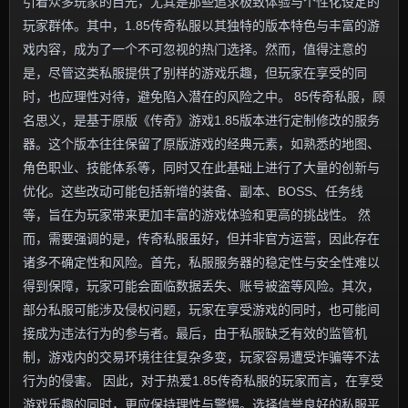
引着众多玩家的目光，尤其是那些追求极致体验与个性化设定的
玩家群体。其中，1.85传奇私服以其独特的版本特色与丰富的游
戏内容，成为了一个不可忽视的热门选择。然而，值得注意的
是，尽管这类私服提供了别样的游戏乐趣，但玩家在享受的同
时，也应理性对待，避免陷入潜在的风险之中。 85传奇私服，顾
名思义，是基于原版《传奇》游戏1.85版本进行定制修改的服务
器。这个版本往往保留了原版游戏的经典元素，如熟悉的地图、
角色职业、技能体系等，同时又在此基础上进行了大量的创新与
优化。这些改动可能包括新增的装备、副本、BOSS、任务线
等，旨在为玩家带来更加丰富的游戏体验和更高的挑战性。 然
而，需要强调的是，传奇私服虽好，但并非官方运营，因此存在
诸多不确定性和风险。首先，私服服务器的稳定性与安全性难以
得到保障，玩家可能会面临数据丢失、账号被盗等风险。其次，
部分私服可能涉及侵权问题，玩家在享受游戏的同时，也可能间
接成为违法行为的参与者。最后，由于私服缺乏有效的监管机
制，游戏内的交易环境往往复杂多变，玩家容易遭受诈骗等不法
行为的侵害。 因此，对于热爱1.85传奇私服的玩家而言，在享受
游戏乐趣的同时，更应保持理性与警惕。选择信誉良好的私服平