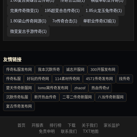
1.80复古英雄合击传奇(1)
传奇合击图(1)
横版单职业传奇(1)
完美传奇微变(1)
195超变合击传奇(1)
1.85火龙玉兔传奇(1)
1.80梁山传奇网游(1)
7o传奇合击(1)
单职业传奇幻城(1)
微变复古手游传奇(1)
友情链接
传奇私服发布网
我本沉默传奇
诚志开服网
300开服发布网
传奇私服
好玩的传奇网
114素材传奇网
4571传奇发布网
找传奇
楚天传奇新服网
lomo窝传奇发布网
zhaosf
热血传奇sf
沉默传奇私服
新开热血传奇
二零二传奇新服网
八当传奇新服网
复古传奇发布网
首页
开服表
排行榜
下载
关于我们
家长监护
免责申明
联系我们
TXT地图