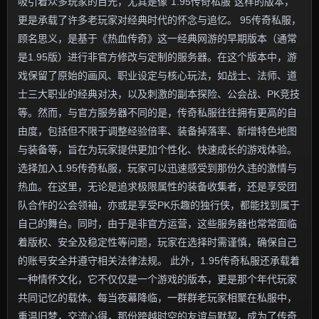
吸引着众多玩家的目光，尤其是像“1.95传奇私服”这样的版本，
更是承载了许多老玩家对经典时代的怀念与追忆。 95传奇私服，
顾名思义，是基于《热血传奇》这一经典网游的早期版本（通常
是1.95版）进行非官方修改与定制的服务器。在这个版本中，游
戏保留了原始的画风、职业设定与核心玩法，如战士、法师、道
士三大职业的经典对决，以及刺激的副本探险、公会战、PK竞技
等。然而，与官方服务器不同的是，传奇私服往往拥有更高的自
由度，包括但不限于调整经验倍率、装备掉落率、新增特色地图
与装备等，旨在为玩家提供更加个性化、快速成长的游戏体验。
选择加入1.95传奇私服，玩家可以迅速感受到那份久违的激情与
热血。在这里，无论是追求极限属性的装备收集者，还是享受团
队合作的公会领袖，亦或是享受PK乐趣的独行侠，都能找到属于
自己的舞台。同时，由于是非官方运营，这些服务器也常常面临
着版权、安全及稳定性等问题，玩家在选择时需谨慎，确保自己
的账号安全并遵守相关法律法规。 此外，1.95传奇私服还承载着
一种情怀文化，它不仅仅是一个游戏的版本，更是那个年代玩家
共同记忆的载体。每当夜幕降临，一群群老玩家相聚在私服中，
重温旧梦，交流心得，那份跨越时空的友谊与默契，成为了传奇