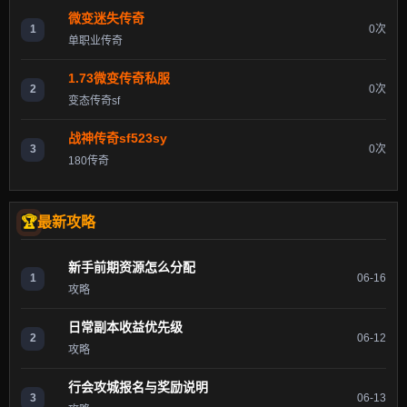
微变迷失传奇
1
0次
单职业传奇
1.73微变传奇私服
2
0次
变态传奇sf
战神传奇sf523sy
3
0次
180传奇
最新攻略
新手前期资源怎么分配
1
06-16
攻略
日常副本收益优先级
2
06-12
攻略
行会攻城报名与奖励说明
3
06-13