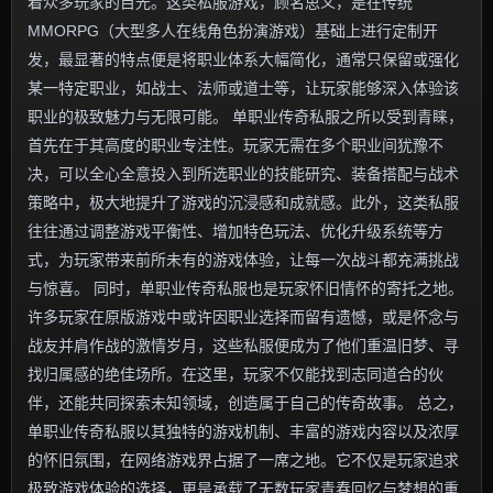
着众多玩家的目光。这类私服游戏，顾名思义，是在传统
MMORPG（大型多人在线角色扮演游戏）基础上进行定制开
发，最显著的特点便是将职业体系大幅简化，通常只保留或强化
某一特定职业，如战士、法师或道士等，让玩家能够深入体验该
职业的极致魅力与无限可能。 单职业传奇私服之所以受到青睐，
首先在于其高度的职业专注性。玩家无需在多个职业间犹豫不
决，可以全心全意投入到所选职业的技能研究、装备搭配与战术
策略中，极大地提升了游戏的沉浸感和成就感。此外，这类私服
往往通过调整游戏平衡性、增加特色玩法、优化升级系统等方
式，为玩家带来前所未有的游戏体验，让每一次战斗都充满挑战
与惊喜。 同时，单职业传奇私服也是玩家怀旧情怀的寄托之地。
许多玩家在原版游戏中或许因职业选择而留有遗憾，或是怀念与
战友并肩作战的激情岁月，这些私服便成为了他们重温旧梦、寻
找归属感的绝佳场所。在这里，玩家不仅能找到志同道合的伙
伴，还能共同探索未知领域，创造属于自己的传奇故事。 总之，
单职业传奇私服以其独特的游戏机制、丰富的游戏内容以及浓厚
的怀旧氛围，在网络游戏界占据了一席之地。它不仅是玩家追求
极致游戏体验的选择，更是承载了无数玩家青春回忆与梦想的重