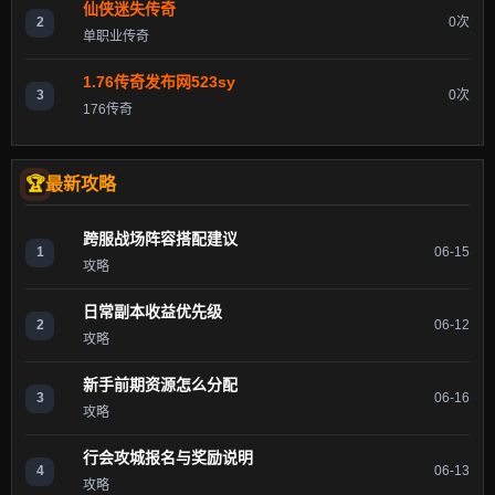
仙侠迷失传奇
2
0次
单职业传奇
1.76传奇发布网523sy
3
0次
176传奇
最新攻略
跨服战场阵容搭配建议
1
06-15
攻略
日常副本收益优先级
2
06-12
攻略
新手前期资源怎么分配
3
06-16
攻略
行会攻城报名与奖励说明
4
06-13
攻略