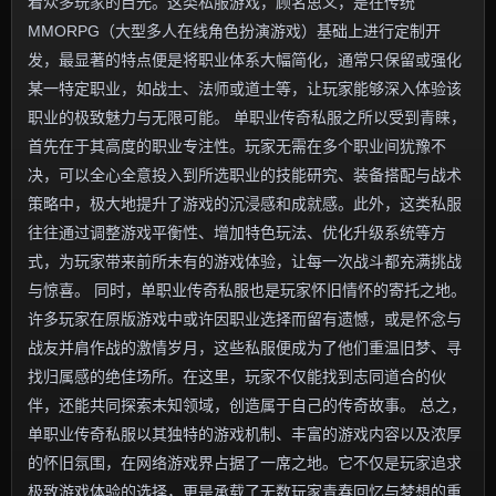
着众多玩家的目光。这类私服游戏，顾名思义，是在传统
MMORPG（大型多人在线角色扮演游戏）基础上进行定制开
发，最显著的特点便是将职业体系大幅简化，通常只保留或强化
某一特定职业，如战士、法师或道士等，让玩家能够深入体验该
职业的极致魅力与无限可能。 单职业传奇私服之所以受到青睐，
首先在于其高度的职业专注性。玩家无需在多个职业间犹豫不
决，可以全心全意投入到所选职业的技能研究、装备搭配与战术
策略中，极大地提升了游戏的沉浸感和成就感。此外，这类私服
往往通过调整游戏平衡性、增加特色玩法、优化升级系统等方
式，为玩家带来前所未有的游戏体验，让每一次战斗都充满挑战
与惊喜。 同时，单职业传奇私服也是玩家怀旧情怀的寄托之地。
许多玩家在原版游戏中或许因职业选择而留有遗憾，或是怀念与
战友并肩作战的激情岁月，这些私服便成为了他们重温旧梦、寻
找归属感的绝佳场所。在这里，玩家不仅能找到志同道合的伙
伴，还能共同探索未知领域，创造属于自己的传奇故事。 总之，
单职业传奇私服以其独特的游戏机制、丰富的游戏内容以及浓厚
的怀旧氛围，在网络游戏界占据了一席之地。它不仅是玩家追求
极致游戏体验的选择，更是承载了无数玩家青春回忆与梦想的重