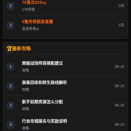
76复古523sy
2
0次
176传奇
0氪传奇超变直播
3
0次
变态传奇sf
最新攻略
跨服战场阵容搭配建议
1
06-15
攻略
装备回收和转生路线解析
2
06-14
攻略
新手前期资源怎么分配
3
06-16
攻略
行会攻城报名与奖励说明
4
06-13
攻略