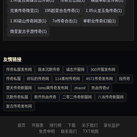
1.80复古英雄合击传奇(1)
传奇合击图(1)
横版单职业传奇(1)
完美传奇微变(1)
195超变合击传奇(1)
1.85火龙玉兔传奇(1)
1.80梁山传奇网游(1)
7o传奇合击(1)
单职业传奇幻城(1)
微变复古手游传奇(1)
友情链接
传奇私服发布网
我本沉默传奇
诚志开服网
300开服发布网
传奇私服
好玩的传奇网
114素材传奇网
4571传奇发布网
找传奇
楚天传奇新服网
lomo窝传奇发布网
zhaosf
热血传奇sf
沉默传奇私服
新开热血传奇
二零二传奇新服网
八当传奇新服网
复古传奇发布网
首页
开服表
排行榜
下载
关于我们
家长监护
免责申明
联系我们
TXT地图