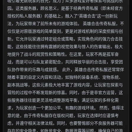
吸引着无数玩家的目光，成为了众多游戏爱好者探索与挑战的乐
园。这类服务器，顾名思义，是基于经典传奇私服（即未经官方
授权的私人服务器）的基础上，融入了“英雄合击”这一创新玩
法，为玩家带来了前所未有的游戏体验。 英雄合击传奇私服，不
仅仅是对原版游戏的简单复刻，更是对游戏机制的深度挖掘与创
新。它允许玩家通过特定组合或策略，实现角色间的强力合击技
能，这些技能往往拥有震撼的视觉效果与惊人的伤害输出，极大
地提升了战斗的观赏性和策略性。在这里，玩家不再是孤军奋
战，而是可以与队友紧密配合，共同释放华丽的合击技，享受团
队协作带来的乐趣与成就感。 此外，英雄合击传奇私服还常常伴
随着丰富的自定义内容和活动，如独特的装备系统、宠物系统、
副本挑战等，这些元素极大地丰富了游戏内容，让玩家在探索与
冒险的过程中不断发现新的惊喜。同时，由于是非官方运营，这
些服务器往往能更灵活地调整游戏平衡，满足玩家的多样化需
求，为玩家创造一个更加公平、有趣的游戏环境。 然而，值得注
意的是，由于传奇私服存在版权问题，玩家在选择时应谨慎考
虑，并遵守相关法律法规。同时，也要警惕部分不良服务器可能
存在的安全隐患，如账号安全、数据泄露等问题，确保自己的游