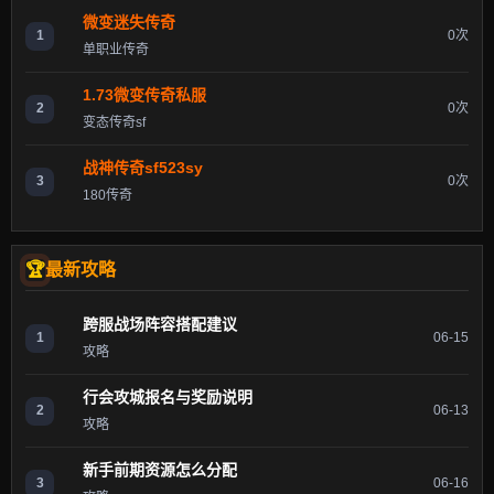
微变迷失传奇
1
0次
单职业传奇
1.73微变传奇私服
2
0次
变态传奇sf
战神传奇sf523sy
3
0次
180传奇
最新攻略
跨服战场阵容搭配建议
1
06-15
攻略
行会攻城报名与奖励说明
2
06-13
攻略
新手前期资源怎么分配
3
06-16