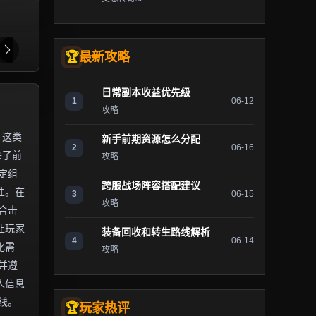
最新攻略
日常副本收益优先级
1
06-12
攻略
。这类
新手前期资源怎么分配
2
06-16
来了前
攻略
定组
跨服战场阵容搭配建议
性。在
3
06-15
攻略
合击
让玩家
装备回收和转生路线解析
4
06-14
化需
攻略
并遵
人信息
线。
玩家热评