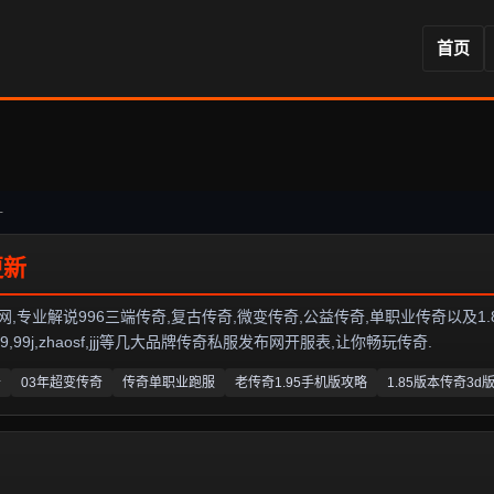
首页
-
业解说996三端传奇,复古传奇,微变传奇,公益传奇,单职业传奇以及1.80传奇私
99j,zhaosf,jjj等几大品牌传奇私服发布网开服表,让你畅玩传奇.
奇
03年超变传奇
传奇单职业跑服
老传奇1.95手机版攻略
1.85版本传奇3d版