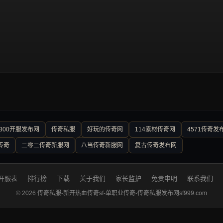
300开服发布网
传奇私服
好玩的传奇网
114素材传奇网
4571传奇发
传奇
二零二传奇新服网
八当传奇新服网
复古传奇发布网
开服表
排行榜
下载
关于我们
家长监护
免责申明
联系我们
© 2026 传奇私服-新开热血传奇sf-单职业传奇-传奇私服发布网sf999.com