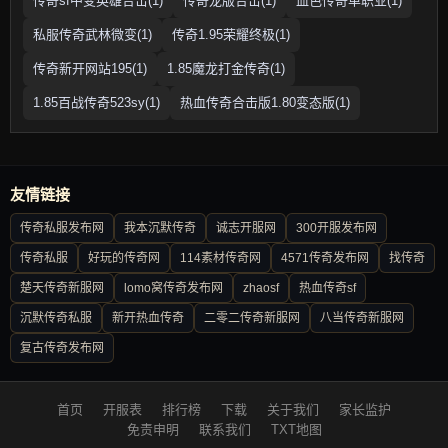
传奇sf中变英雄合击(1)
传奇龙版合击(1)
血色传奇单职业(1)
私服传奇武林微变(1)
传奇1.95荣耀终极(1)
传奇新开网站195(1)
1.85魔龙打金传奇(1)
1.85百战传奇523sy(1)
热血传奇合击版1.80变态版(1)
友情链接
传奇私服发布网
我本沉默传奇
诚志开服网
300开服发布网
传奇私服
好玩的传奇网
114素材传奇网
4571传奇发布网
找传奇
楚天传奇新服网
lomo窝传奇发布网
zhaosf
热血传奇sf
沉默传奇私服
新开热血传奇
二零二传奇新服网
八当传奇新服网
复古传奇发布网
首页
开服表
排行榜
下载
关于我们
家长监护
免责申明
联系我们
TXT地图