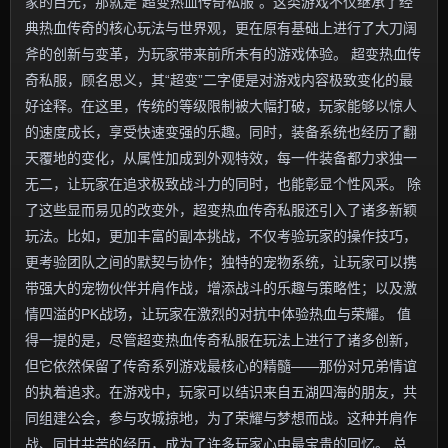
家的目光，那就是“超变热血传奇私服”。这类游戏不仅继承了经
典热血传奇的核心玩法与世界观，更在原有基础上进行了大刀阔
斧的创新与变革，为玩家带来前所未有的游戏体验。 超变热血传
奇私服，顾名思义，其“超变”二字便是对游戏内容极致变化的最
好诠释。在这里，传统的等级限制被大幅打破，玩家能够以惊人
的速度成长，享受快速变强的乐趣。同时，装备系统也经历了翻
天覆地的变化，从属性加成到外观特效，每一件装备都力求独一
无二，让玩家在追求极致战斗力的同时，也能彰显个性风采。 除
了这些显而易见的改变外，超变热血传奇私服还引入了诸多新颖
玩法。比如，更加丰富的副本挑战，不仅考验玩家的操作技巧，
更考验团队之间的默契与协作；独特的宠物系统，让玩家可以携
带强大的宠物伙伴并肩作战，增添战斗的乐趣与策略性；以及激
情四溢的PK战场，让玩家在激烈的对抗中体验热血与荣耀。 值
得一提的是，尽管超变热血传奇私服在玩法上进行了诸多创新，
但它依然保留了传奇系列游戏最核心的精髓——那份对兄弟情谊
的执着追求。在游戏中，玩家可以结识来自五湖四海的朋友，共
同组建公会，参与攻城掠地，为了荣耀与梦想而战。这种并肩作
战、同甘共苦的经历，成为了许多玩家心中最宝贵的回忆。 总