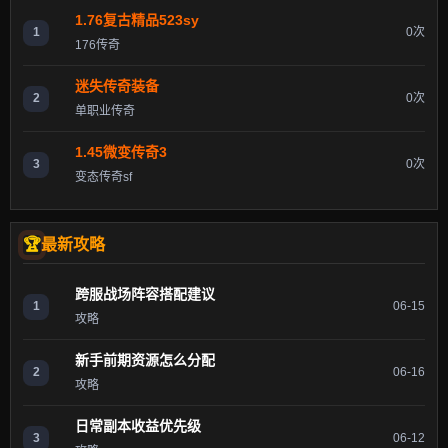
1.76复古精品523sy
1
0次
176传奇
迷失传奇装备
2
0次
单职业传奇
1.45微变传奇3
3
0次
变态传奇sf
最新攻略
跨服战场阵容搭配建议
1
06-15
攻略
新手前期资源怎么分配
2
06-16
攻略
日常副本收益优先级
3
06-12