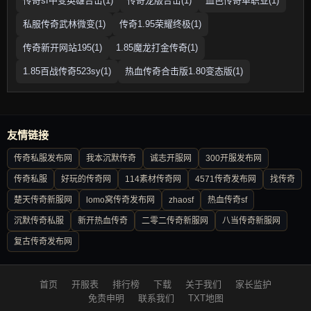
传奇sf中变英雄合击(1)
传奇龙版合击(1)
血色传奇单职业(1)
私服传奇武林微变(1)
传奇1.95荣耀终极(1)
传奇新开网站195(1)
1.85魔龙打金传奇(1)
1.85百战传奇523sy(1)
热血传奇合击版1.80变态版(1)
友情链接
传奇私服发布网
我本沉默传奇
诚志开服网
300开服发布网
传奇私服
好玩的传奇网
114素材传奇网
4571传奇发布网
找传奇
楚天传奇新服网
lomo窝传奇发布网
zhaosf
热血传奇sf
沉默传奇私服
新开热血传奇
二零二传奇新服网
八当传奇新服网
复古传奇发布网
首页
开服表
排行榜
下载
关于我们
家长监护
免责申明
联系我们
TXT地图