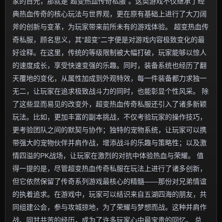
家的目光，那就是“超变热血传奇私服”。这类游戏不仅继承了经
典热血传奇的核心玩法与世界观，更在原有基础上进行了大刀阔
斧的创新与变革，为玩家带来前所未有的游戏体验。 超变热血传
奇私服，顾名思义，其“超变”二字便是对游戏内容极致变化的最
好诠释。在这里，传统的等级限制被大幅打破，玩家能够以惊人
的速度成长，享受快速变强的乐趣。同时，装备系统也经历了翻
天覆地的变化，从属性加成到外观特效，每一件装备都力求独一
无二，让玩家在追求极致战斗力的同时，也能彰显个性风采。 除
了这些显而易见的改变外，超变热血传奇私服还引入了诸多新颖
玩法。比如，更加丰富的副本挑战，不仅考验玩家的操作技巧，
更考验团队之间的默契与协作；独特的宠物系统，让玩家可以携
带强大的宠物伙伴并肩作战，增添战斗的乐趣与策略性；以及激
情四溢的PK战场，让玩家在激烈的对抗中体验热血与荣耀。 值
得一提的是，尽管超变热血传奇私服在玩法上进行了诸多创新，
但它依然保留了传奇系列游戏最核心的精髓——那份对兄弟情谊
的执着追求。在游戏中，玩家可以结识来自五湖四海的朋友，共
同组建公会，参与攻城掠地，为了荣耀与梦想而战。这种并肩作
战、同甘共苦的经历，成为了许多玩家心中最宝贵的回忆。 总