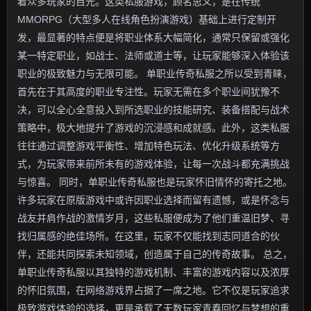
着众多玩家的目光。这类私服游戏，顾名思义，是在传统
MMORPG（大型多人在线角色扮演游戏）基础上进行定制开
发，最显著的特点便是将职业体系大幅简化，通常只保留或强化
某一特定职业，如战士、法师或道士等，让玩家能够深入体验该
职业的极致魅力与无限可能。 单职业传奇私服之所以受到青睐，
首先在于其高度的职业专注性。玩家无需在多个职业间犹豫不
决，可以全心全意投入到所选职业的技能研究、装备搭配与战术
策略中，极大地提升了游戏的沉浸感和成就感。此外，这类私服
往往通过调整游戏平衡性、增加特色玩法、优化升级系统等方
式，为玩家带来前所未有的游戏体验，让每一次战斗都充满挑战
与惊喜。 同时，单职业传奇私服也是玩家怀旧情怀的寄托之地。
许多玩家在原版游戏中或许因职业选择而留有遗憾，或是怀念与
战友并肩作战的激情岁月，这些私服便成为了他们重温旧梦、寻
找归属感的绝佳场所。在这里，玩家不仅能找到志同道合的伙
伴，还能共同探索未知领域，创造属于自己的传奇故事。 总之，
单职业传奇私服以其独特的游戏机制、丰富的游戏内容以及浓厚
的怀旧氛围，在网络游戏界占据了一席之地。它不仅是玩家追求
极致游戏体验的选择，更是承载了无数玩家青春回忆与梦想的重