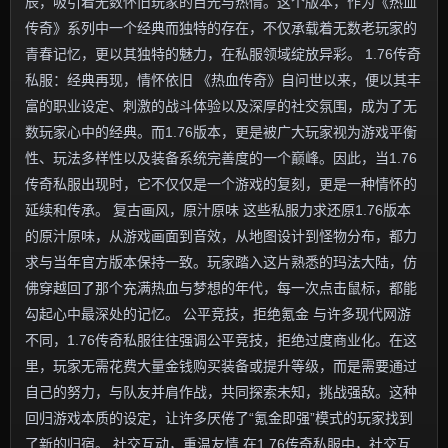
辰，吸引着无数怀旧玩家的目光与热情。这个版本，作为《热血
传奇》系列中一个经典而独特的存在，不仅承载着无数老玩家的
青春记忆，更以其独特的魅力，在私服领域绽放异彩。 1.76传奇
私服：经典再现，情怀依旧 《热血传奇》自问世以来，便以其丰
富的职业设定、刺激的战斗体验以及深厚的社交氛围，成为了无
数玩家心中的经典。而1.76版本，更是被广大玩家视为游戏平衡
性、玩法多样性以及装备系统完善度的一个巅峰。因此，当1.76
传奇私服出现时，它不仅仅是一个游戏的复刻，更是一种情怀的
延续和传承。 复古画风，原汁原味 这些私服力求还原1.76版本
的原汁原味，从游戏画面到音效，从地图设计到怪物分布，都力
求与当年官方版本保持一致。玩家踏入这片熟悉的玛法大陆，仿
佛穿越回了那个充满热血与梦想的年代，每一次点击鼠标，都能
勾起心中最深处的记忆。 公平竞技，拒绝氪金 与许多现代网游
不同，1.76传奇私服往往强调公平竞技，拒绝过度商业化。在这
里，玩家无需花费大量金钱购买装备或提升等级，而是需要通过
自己的努力，与队友并肩作战，共同探索未知，挑战强敌。这种
回归游戏本质的设定，让许多厌倦了“氪金即强”模式的玩家找到
了新的归宿。 社交互动，重温友情 在1.76传奇私服中，社交互